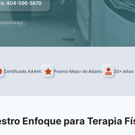
ra
:
404-596-5670
hysiotherapy
Certificado AAAHC
Premio Mejor de Atlanta
20+ Años 
stro Enfoque para Terapia Fí