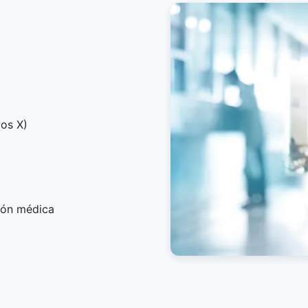
yos X)
ión médica