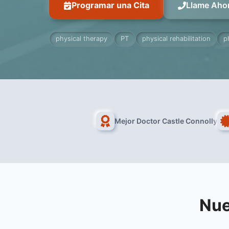
Programar una Cita
Llame Aho
physical therapy
PT
physical rehabilitation
p
Mejor Doctor Castle Connolly
Nue