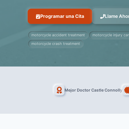
Programar una Cita
Llame Aho
motorcycle accident treatment
motorcycle injury ca
motorcycle crash treatment
Mejor Doctor Castle Connolly