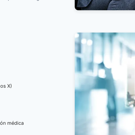
yos X)
ión médica